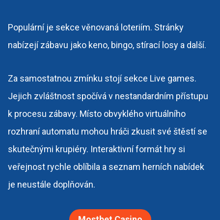
Populární je sekce věnovaná loteriím. Stránky
nabízejí zábavu jako keno, bingo, stírací losy a další.
Za samostatnou zmínku stojí sekce Live games.
Jejich zvláštnost spočívá v nestandardním přístupu
k procesu zábavy. Místo obvyklého virtuálního
rozhraní automatu mohou hráči zkusit své štěstí se
skutečnými krupiéry. Interaktivní formát hry si
veřejnost rychle oblíbila a seznam herních nabídek
je neustále doplňován.
Mostbet Casino