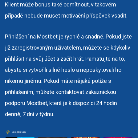
Klient může bonus také odmítnout, v takovém
případě nebude muset motivační příspěvek vsadit.
Přihlášení na Mostbet je rychlé a snadné. Pokud jste
již zaregistrovaným uživatelem, můžete se kdykoliv
přihlásit na svůj účet a začít hrát. Pamatujte na to,
abyste si vytvořili silné heslo a neposkytovali ho
nikomu jinému. Pokud máte nějaké potíže s
přihlášením, můžete kontaktovat zákaznickou
podporu Mostbet, která je k dispozici 24 hodin
denně, 7 dní v týdnu.