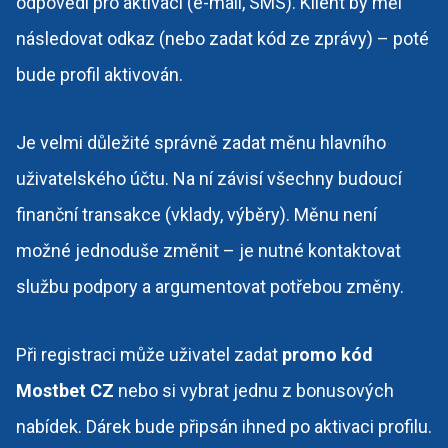
odpovědí pro aktivaci (e-mail, SMS). Klient by měl
následovat odkaz (nebo zadat kód ze zprávy) – poté
bude profil aktivován.
Je velmi důležité správně zadat měnu hlavního
uživatelského účtu. Na ní závisí všechny budoucí
finanční transakce (vklady, výběry). Měnu není
možné jednoduše změnit – je nutné kontaktovat
službu podpory a argumentovat potřebou změny.
Při registraci může uživatel zadat
promo kód
Mostbet CZ
nebo si vybrat jednu z bonusových
nabídek. Dárek bude připsán ihned po aktivaci profilu.