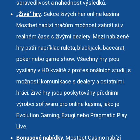
spravedlivost a náhodnost výsledků.
„Živé“ hry
. Sekce živých her online kasína
Mostbet nabízí hráčům možnost zahrát si v
reálném čase s živými dealery. Mezi nabízené
hry patří například ruleta, blackjack, baccarat,
poker nebo game show. Všechny hry jsou
vysílány v HD kvalitě z profesionálních studií, s
možností komunikace s dealery a ostatními
hráči. Živé hry jsou poskytovány předními
výrobci softwaru pro online kasina, jako je
Evolution Gaming, Ezugi nebo Pragmatic Play
Live.
Bonusové nabídky
. Mostbet Casino nabízí