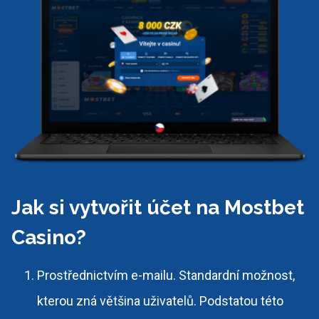
Jak si vytvořit účet na Mostbet
Casino?
Prostřednictvím e-mailu. Standardní možnost,
kterou zná většina uživatelů. Podstatou této