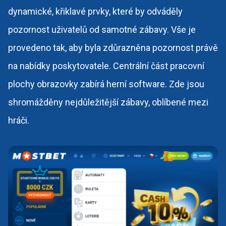
dynamické, křiklavé prvky, které by odváděly
pozornost uživatelů od samotné zábavy. Vše je
provedeno tak, aby byla zdůrazněna pozornost právě
na nabídky poskytovatele. Centrální část pracovní
plochy obrazovky zabírá herní software. Zde jsou
shromážděny nejdůležitější zábavy, oblíbené mezi
hráči.