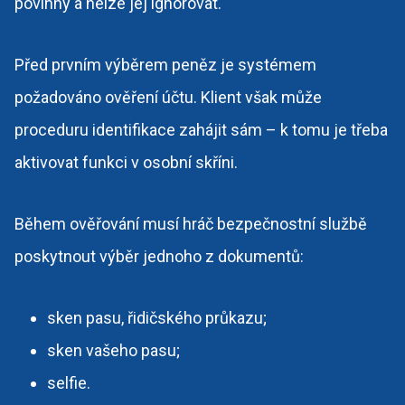
povinný a nelze jej ignorovat.
Před prvním výběrem peněz je systémem
požadováno ověření účtu. Klient však může
proceduru identifikace zahájit sám – k tomu je třeba
aktivovat funkci v osobní skříni.
Během ověřování musí hráč bezpečnostní službě
poskytnout výběr jednoho z dokumentů:
sken pasu, řidičského průkazu;
sken vašeho pasu;
selfie.