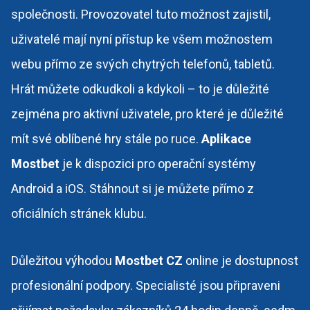
společnosti. Provozovatel tuto možnost zajistil,
uživatelé mají nyní přístup ke všem možnostem
webu přímo ze svých chytrých telefonů, tabletů.
Hrát můžete odkudkoli a kdykoli – to je důležité
zejména pro aktivní uživatele, pro které je důležité
mít své oblíbené hry stále po ruce.
Aplikace
Mostbet
je k dispozici pro operační systémy
Android a iOS. Stáhnout si je můžete přímo z
oficiálních stránek klubu.
Důležitou výhodou
Mostbet CZ
online je dostupnost
profesionální podpory. Specialisté jsou připraveni