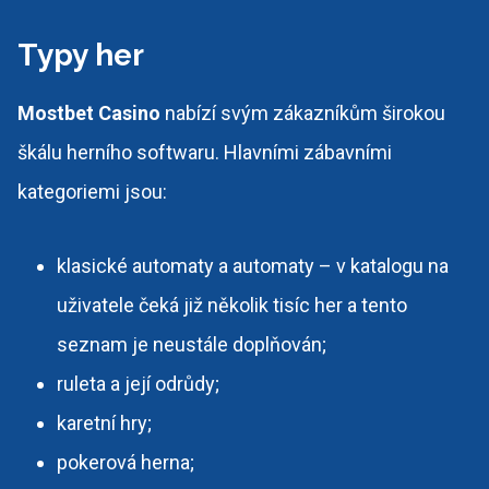
Typy her
Mostbet Casino
nabízí svým zákazníkům širokou
škálu herního softwaru. Hlavními zábavními
kategoriemi jsou:
klasické automaty a automaty – v katalogu na
uživatele čeká již několik tisíc her a tento
seznam je neustále doplňován;
ruleta a její odrůdy;
karetní hry;
pokerová herna;